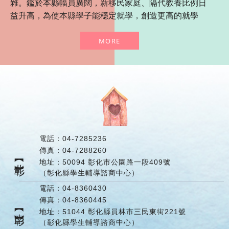
雜。鑑於本縣幅員廣闊，新移民家庭、隔代教養比例日
益升高，為使本縣學子能穩定就學，創造更高的就學
力、創造力與競爭力 ，本縣於94年起積極關注學生輔
MORE
導工作，期能建立完備的輔導體系以維護與促進學生的
身心健全發展。 學生輔導諮商中心之運作，主要透過專
業輔導人員協助國民中小學處理嚴重心理適應與行為偏
差之學生個案，有效解決學生的 生活及學校適應問題，
降低學生情緒、認知與外在行為等適應困難問題，並協
助學校輔導工作團隊之運作，提供老師 與家長專業諮詢
服務，建立完備的輔導體系以維護與促進學生的身心健
全發展。 在執行「友善校園學生事務與輔導工作」之
電話：
04-7285236
初，即以推動「專業輔導人員參與學校輔導工作」為重
傳真：
04-7288260
點，94年度9月至 95年度以區域方式進行，至96年度開
【北彰】
地址：
50094 彰化市公園路一段409號
始，以駐點學校方式正式推行全縣。97年度籌備「國民
（彰化縣學生輔導諮商中心）
中小學學生心理諮商中心」
電話：
04-8360430
傳真：
04-8360445
【南彰】
地址：
51044 彰化縣員林市三民東街221號
（彰化縣學生輔導諮商中心）