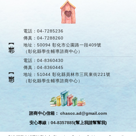
電話：
04-7285236
傳真：
04-7288260
【北彰】
地址：
50094 彰化市公園路一段409號
（彰化縣學生輔導諮商中心）
電話：
04-8360430
傳真：
04-8360445
【南彰】
地址：
51044 彰化縣員林市三民東街221號
（彰化縣學生輔導諮商中心）
諮商中心信箱：
chascc.ad@gmail.com
安心專線：
04-8357885
(幫上我請幫幫我)