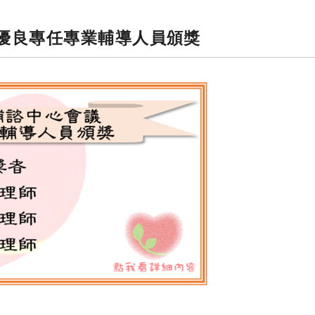
深優良專任專業輔導人員頒獎