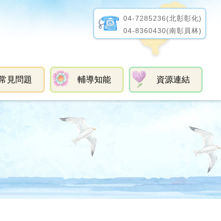
04-7285236
(北彰彰化)
04-8360430
(南彰員林)
常見問題
輔導知能
資源連結