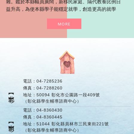
雜。鑑於本縣幅員廣闊，新移民家庭、隔代教養比例日
益升高，為使本縣學子能穩定就學，創造更高的就學
力、創造力與競爭力 ，本縣於94年起積極關注學生輔
MORE
導工作，期能建立完備的輔導體系以維護與促進學生的
身心健全發展。 學生輔導諮商中心之運作，主要透過專
業輔導人員協助國民中小學處理嚴重心理適應與行為偏
差之學生個案，有效解決學生的 生活及學校適應問題，
降低學生情緒、認知與外在行為等適應困難問題，並協
助學校輔導工作團隊之運作，提供老師 與家長專業諮詢
服務，建立完備的輔導體系以維護與促進學生的身心健
全發展。 在執行「友善校園學生事務與輔導工作」之
電話：
04-7285236
初，即以推動「專業輔導人員參與學校輔導工作」為重
傳真：
04-7288260
點，94年度9月至 95年度以區域方式進行，至96年度開
【北彰】
地址：
50094 彰化市公園路一段409號
始，以駐點學校方式正式推行全縣。97年度籌備「國民
（彰化縣學生輔導諮商中心）
中小學學生心理諮商中心」
電話：
04-8360430
傳真：
04-8360445
【南彰】
地址：
51044 彰化縣員林市三民東街221號
（彰化縣學生輔導諮商中心）