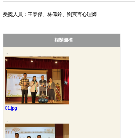
受獎人員：王泰傑、林佩鈴、劉宸言心理師
相關圖檔
01.jpg