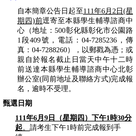
自本簡章公告日起至
111年6月2日(星
期四)前
逕寄至本縣學生輔導諮商中
心（地址：500彰化縣彰化市公園路
1段409號，電話：04-7285236，傳
真：04-7288260），以郵戳為憑；或
親自於報名截止日當天中午十二時
前送達本縣學生輔導諮商中心北彰
辦公室(同前地址及聯絡方式)完成報
名，逾時不受理。
甄選日期
111
年6月9日（星期四）下午1時30分
起
。
請考生下午1時前完成報到手